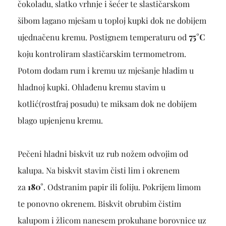
čokoladu, slatko vrhnje i šećer te slastičarskom
šibom lagano mješam u toploj kupki dok ne dobijem
ujednačenu kremu. Postignem temperaturu od
75°C
koju kontroliram slastičarskim termometrom.
Potom dodam rum i kremu uz mješanje hladim u
hladnoj kupki. Ohlađenu kremu stavim u
kotlić(rostfraj posudu) te miksam dok ne dobijem
blago upjenjenu kremu.
Pečeni hladni biskvit uz rub nožem odvojim od
kalupa. Na biskvit stavim čisti lim i okrenem
za
180°
.
Odstranim papir ili foliju. Pokrijem limom
te ponovno okrenem. Biskvit obrubim čistim
kalupom i žlicom nanesem prokuhane borovnice uz