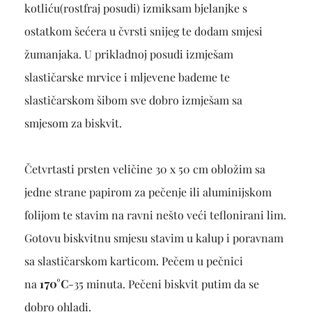
kotliću(rostfraj posudi) izmiksam bjelanjke s
ostatkom šećera u čvrsti snijeg te dodam smjesi
žumanjaka. U prikladnoj posudi izmješam
slastičarske mrvice i mljevene bademe te
slastičarskom šibom sve dobro izmješam sa
smjesom za biskvit.
Četvrtasti prsten veličine 30 x 50 cm obložim sa
jedne strane papirom za pečenje ili aluminijskom
folijom te stavim na ravni nešto veći teflonirani lim.
Gotovu biskvitnu smjesu stavim u kalup i poravnam
sa slastičarskom karticom. Pečem u pečnici
na
170°C
-35 minuta. Pečeni biskvit putim da se
dobro ohladi.