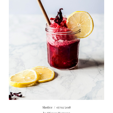
Slastice
/
07/02/2018
by
Stjepan Hornung