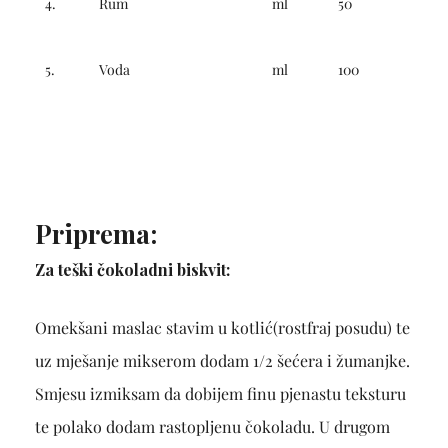
4.
Rum
ml
50
5.
Voda
ml
100
Priprema:
Za teški čokoladni biskvit:
Omekšani maslac stavim u kotlić(rostfraj posudu) te
uz mješanje mikserom dodam 1/2 šećera i žumanjke.
Smjesu izmiksam da dobijem finu pjenastu teksturu
te polako dodam rastopljenu čokoladu. U drugom