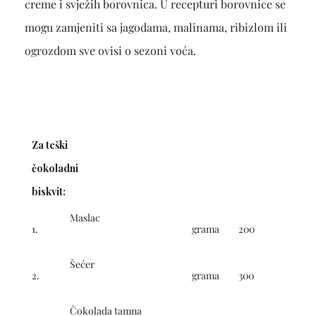
creme i svježih borovnica. U recepturi borovnice se
mogu zamjeniti sa jagodama, malinama, ribizlom ili
ogrozdom sve ovisi o sezoni voća.
Za teški
čokoladni
biskvit:
Maslac
1.
grama
200
Šećer
2.
grama
300
Čokolada tamna