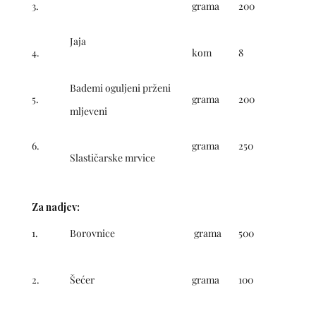
3.
grama
200
Jaja
4.
kom
8
Bademi oguljeni prženi
5.
grama
200
mljeveni
6.
grama
250
Slastičarske mrvice
Za nadjev:
1.
Borovnice
grama
500
2.
Šećer
grama
100