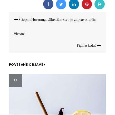
Navigacija
Stjepan Hornung: „Slastičarstvo je zapravo način
objava
života“
Figaro kolač
POVEZANE OBJAVE