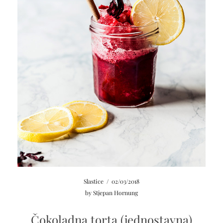
Slastice
/
02/03/2018
by
Stjepan Hornung
Čokoladna torta (jednostavna)