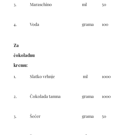
3.
Maraschino
ml
50
4.
Voda
grama
100
Za
čokoladnu
kremu:
1.
Slatko vrhnje
ml
1000
2.
Čokolada tamna
grama
1000
3.
Šećer
grama
50