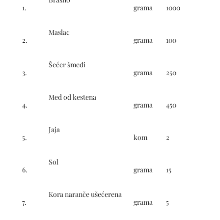
1.
grama
1000
Maslac
2.
grama
100
Šećer šmeđi
3.
grama
250
Med od kestena
4.
grama
450
Jaja
5.
kom
2
Sol
6.
grama
15
Kora naranče ušećerena
7.
grama
5