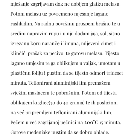
mješanje zagrijavam dok ne dobijem glatku melasu.
Potom melasu uz povremeno mješanje lagano
rashladim. Na radnu površinu prospem brašno te u
sredini napravim rupu i u nju dodam jaja, sol, sitno
izrezanu koru naranče i limuna, mljeveni cimet i
klinčić, prašak za pecivo, te gotovu melasu. Tijesto
lagano umjesim te ga oblikujem u valjak, umotam u
plastičnu foliju i pustim da se tijesto odmori trideset
minuta. Teflonirani aluminijski lim premažem
svježim maslacem te pobrašnim. Potom od tijesta
oblikujem kuglice(30 do 40 grama) te ih posložom
na već pripremljeni teflonirani aluminijski lim.
Pečem u već zagrijanoj pečnici na
200°C
15 minuta.
Gotove medenjake pustim da se dobro ohlade.