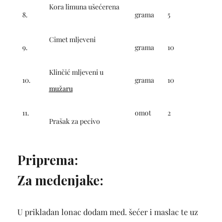
Kora limuna ušećerena
8.
grama
5
Cimet mljeveni
9.
grama
10
Klinčić mljeveni u
10.
grama
10
mužaru
11.
omot
2
Prašak za pecivo
Priprema:
Za medenjake:
U prikladan lonac dodam med. šećer i maslac te uz