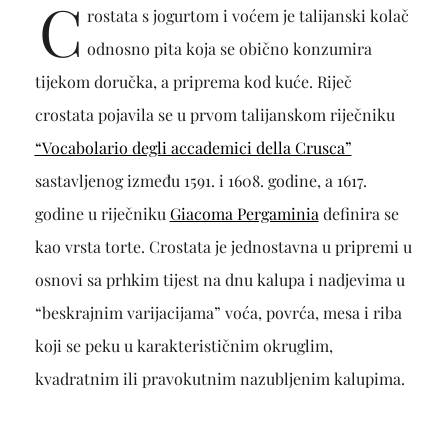
C
rostata s jogurtom i voćem je talijanski kolač
odnosno pita koja se obično konzumira
tijekom doručka, a priprema kod kuće. Riječ
crostata pojavila se u prvom talijanskom riječniku
“Vocabolario degli accademici della Crusca”
sastavljenog između 1591. i 1608. godine, a 1617.
godine u riječniku
Giacoma Pergaminia
definira se
kao vrsta torte. Crostata je jednostavna u pripremi u
osnovi sa prhkim tijest na dnu kalupa i nadjevima u
“beskrajnim varijacijama” voća, povrća, mesa i riba
koji se peku u karakterističnim okruglim,
kvadratnim ili pravokutnim nazubljenim kalupima.