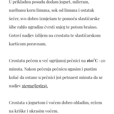
U prikladnu posudu dodam jogurt, mileram,
naribanu koru limuna, sok od limuna i ostatak
šećer, svo dobro izmješam te pomoću slastičarske
šibe rahlo ugradim čvrsti snjeg te potom brašno.
Gotovi nadjev izlijem na crostatu te slastičarskom
karticom poravnam.
Crostatu pečem u već ugrijanoj pečnici na
160°C
-20
minuta. Nakon pečenja pečnicu ugasim i pustim
kolač da ostane u pečnici još petnaest minuta da se
nadjev
stegne(legira).
Crostata s jogurtom i voćem dobro ohladim, režem
na kriške i ukrasim voćem.