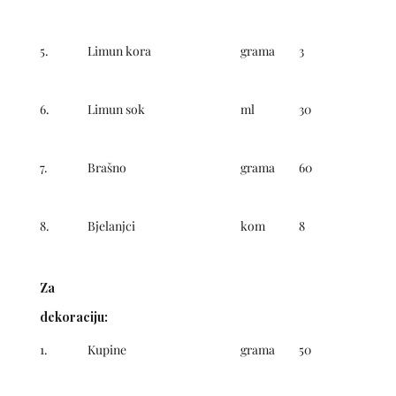
5.
Limun kora
grama
3
6.
Limun sok
ml
30
7.
Brašno
grama
60
8.
Bjelanjci
kom
8
Za
dekoraciju:
1.
Kupine
grama
50