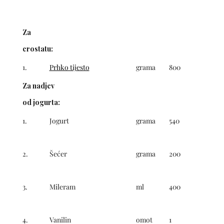
Za
crostatu:
1.
Prhko tijesto
grama
800
Za nadjev
od jogurta:
1.
Jogurt
grama
540
2.
Šećer
grama
200
3.
Mileram
ml
400
4.
Vanilin
omot
1