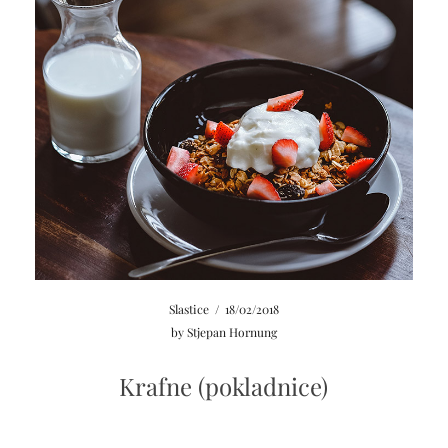
Slastice
/
18/02/2018
by
Stjepan Hornung
Krafne (pokladnice)