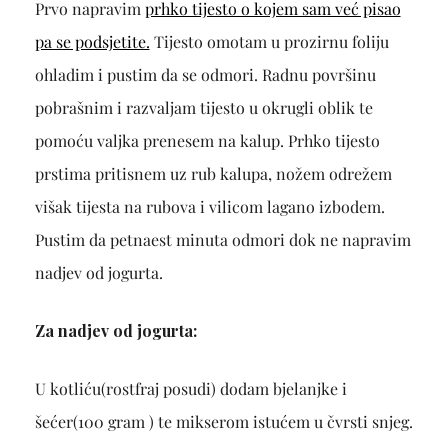
Prvo napravim
prhko tijesto o kojem sam već pisao
pa se podsjetite.
Tijesto omotam u prozirnu foliju
ohladim i pustim da se odmori. Radnu površinu
pobrašnim i razvaljam tijesto u okrugli oblik te
pomoću valjka prenesem na kalup. Prhko tijesto
prstima pritisnem uz rub kalupa, nožem odrežem
višak tijesta na rubova i vilicom lagano izbodem.
Pustim da petnaest minuta odmori dok ne napravim
nadjev od jogurta.
Za nadjev od jogurta:
U kotliću(rostfraj posudi) dodam bjelanjke i
šećer(100 gram ) te mikserom istućem u čvrsti snjeg.