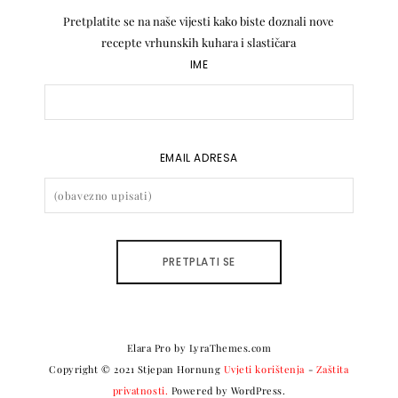
Pretplatite se na naše vijesti kako biste doznali nove
recepte vrhunskih kuhara i slastičara
IME
EMAIL ADRESA
Elara Pro
by LyraThemes.com
Copyright © 2021 Stjepan Hornung
Uvjeti korištenja
-
Zaštita
privatnosti.
Powered by WordPress.